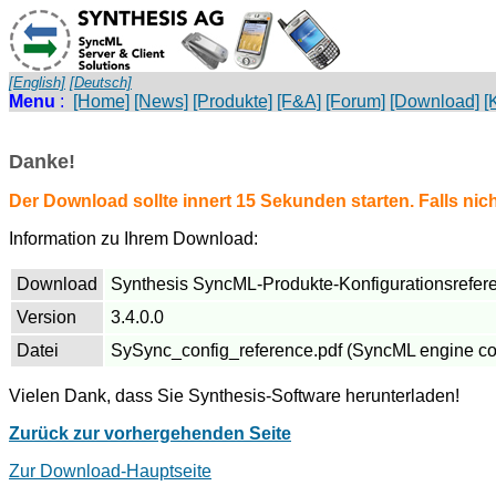
[English]
[Deutsch]
Menu
:
[Home]
[News]
[Produkte]
[F&A]
[Forum]
[Download]
[
Danke!
Der Download sollte innert 15 Sekunden starten. Falls nicht
Information zu Ihrem Download:
Download
Synthesis SyncML-Produkte-Konfigurationsrefere
Version
3.4.0.0
Datei
SySync_config_reference.pdf (SyncML engine con
Vielen Dank, dass Sie Synthesis-Software herunterladen!
Zurück zur vorhergehenden Seite
Zur Download-Hauptseite