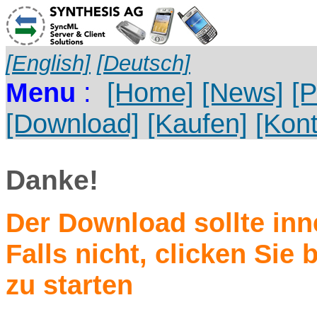
[English]
[Deutsch]
Menu
:
[Home]
[News]
[P
[Download]
[Kaufen]
[Kont
Danke!
Der Download sollte inn
Falls nicht, clicken Sie 
zu starten