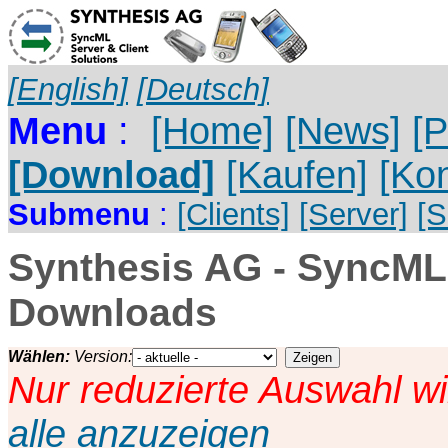
[English]
[Deutsch]
Menu
:
[Home]
[News]
[P
[Download]
[Kaufen]
[Kon
Submenu
:
[Clients]
[Server]
[
Synthesis AG - SyncML-
Downloads
Wählen:
Version:
Nur reduzierte Auswahl wi
alle anzuzeigen