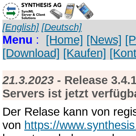
[English]
[Deutsch]
Menu
:
[Home]
[News]
[P
[Download]
[Kaufen]
[Kont
21.3.2023
- Release 3.4.
Servers ist jetzt verfügb
Der Relase kann von regis
von
https://www.synthesis