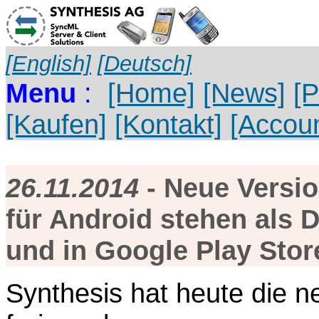
[English]
[Deutsch]
Menu
:
[Home]
[News]
[P
[Kaufen]
[Kontakt]
[Accoun
26.11.2014
- Neue Versio
für Android stehen als
und in Google Play Store
Synthesis hat heute die n